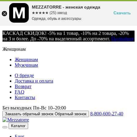
MEZZATORRE - женская одежда
Скачать
☆☆☆☆☆
★★★★★
(25) звезд
Одежда, обувь и аксессуары
КАСКАД СКИДОК! -5% на 1 товар, -10% на 2 товара, -20%
на 3 и более. До -70% на выделенный ассортимент.
Подробнее
Женщинам
Женщинам
Мужчинам
О бренде
Доставка и оплата
Возврат
FAQ
Контакты
Без выходных
Пн-Вс
10–20:00
8-800-600-27-40
Заказать обратный звонок
Обратный звонок
Каталог
Блог