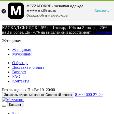
MEZZATORRE - женская одежда
Скачать
☆☆☆☆☆
★★★★★
(25) звезд
Одежда, обувь и аксессуары
КАСКАД СКИДОК! -5% на 1 товар, -10% на 2 товара, -20%
на 3 и более. До -70% на выделенный ассортимент.
Подробнее
Женщинам
Женщинам
Мужчинам
О бренде
Доставка и оплата
Возврат
FAQ
Контакты
Без выходных
Пн-Вс
10–20:00
8-800-600-27-40
Заказать обратный звонок
Обратный звонок
Каталог
Блог