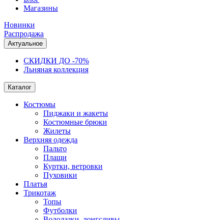
Магазины
Новинки
Распродажа
Актуальное
СКИДКИ ДО -70%
Льняная коллекция
Каталог
Костюмы
Пиджаки и жакеты
Костюмные брюки
Жилеты
Верхняя одежда
Пальто
Плащи
Куртки, ветровки
Пуховики
Платья
Трикотаж
Топы
Футболки
Водолазки, лонгсливы