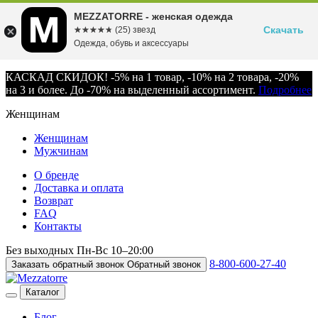
MEZZATORRE - женская одежда
Скачать
☆☆☆☆☆
★★★★★
(25) звезд
Одежда, обувь и аксессуары
КАСКАД СКИДОК! -5% на 1 товар, -10% на 2 товара, -20%
на 3 и более. До -70% на выделенный ассортимент.
Подробнее
Женщинам
Женщинам
Мужчинам
О бренде
Доставка и оплата
Возврат
FAQ
Контакты
Без выходных
Пн-Вс
10–20:00
8-800-600-27-40
Заказать обратный звонок
Обратный звонок
Каталог
Блог