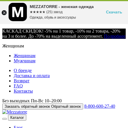
MEZZATORRE - женская одежда
Скачать
☆☆☆☆☆
★★★★★
(25) звезд
Одежда, обувь и аксессуары
КАСКАД СКИДОК! -5% на 1 товар, -10% на 2 товара, -20%
на 3 и более. До -70% на выделенный ассортимент.
Подробнее
Женщинам
Женщинам
Мужчинам
О бренде
Доставка и оплата
Возврат
FAQ
Контакты
Без выходных
Пн-Вс
10–20:00
8-800-600-27-40
Заказать обратный звонок
Обратный звонок
Каталог
Блог