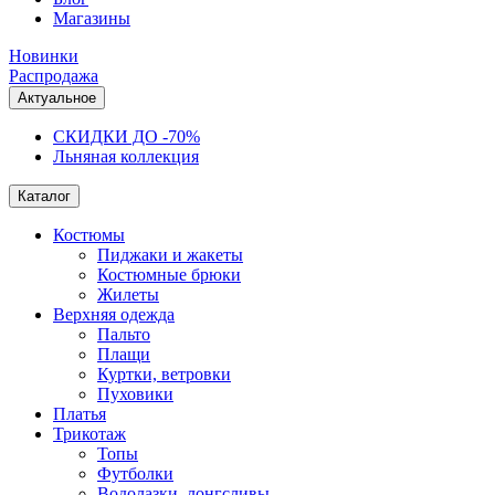
Магазины
Новинки
Распродажа
Актуальное
СКИДКИ ДО -70%
Льняная коллекция
Каталог
Костюмы
Пиджаки и жакеты
Костюмные брюки
Жилеты
Верхняя одежда
Пальто
Плащи
Куртки, ветровки
Пуховики
Платья
Трикотаж
Топы
Футболки
Водолазки, лонгсливы