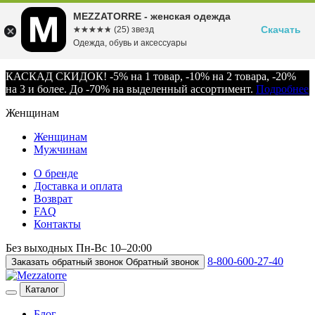
MEZZATORRE - женская одежда
Скачать
☆☆☆☆☆
★★★★★
(25) звезд
Одежда, обувь и аксессуары
КАСКАД СКИДОК! -5% на 1 товар, -10% на 2 товара, -20%
на 3 и более. До -70% на выделенный ассортимент.
Подробнее
Женщинам
Женщинам
Мужчинам
О бренде
Доставка и оплата
Возврат
FAQ
Контакты
Без выходных
Пн-Вс
10–20:00
8-800-600-27-40
Заказать обратный звонок
Обратный звонок
Каталог
Блог