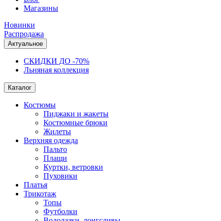
Магазины
Новинки
Распродажа
Актуальное
СКИДКИ ДО -70%
Льняная коллекция
Каталог
Костюмы
Пиджаки и жакеты
Костюмные брюки
Жилеты
Верхняя одежда
Пальто
Плащи
Куртки, ветровки
Пуховики
Платья
Трикотаж
Топы
Футболки
Водолазки, лонгсливы