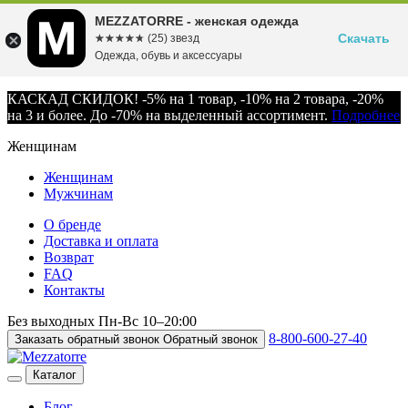
MEZZATORRE - женская одежда
Скачать
☆☆☆☆☆
★★★★★
(25) звезд
Одежда, обувь и аксессуары
КАСКАД СКИДОК! -5% на 1 товар, -10% на 2 товара, -20%
на 3 и более. До -70% на выделенный ассортимент.
Подробнее
Женщинам
Женщинам
Мужчинам
О бренде
Доставка и оплата
Возврат
FAQ
Контакты
Без выходных
Пн-Вс
10–20:00
8-800-600-27-40
Заказать обратный звонок
Обратный звонок
Каталог
Блог