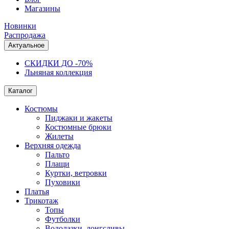
Магазины
Новинки
Распродажа
Актуальное
СКИДКИ ДО -70%
Льняная коллекция
Каталог
Костюмы
Пиджаки и жакеты
Костюмные брюки
Жилеты
Верхняя одежда
Пальто
Плащи
Куртки, ветровки
Пуховики
Платья
Трикотаж
Топы
Футболки
Водолазки, лонгсливы