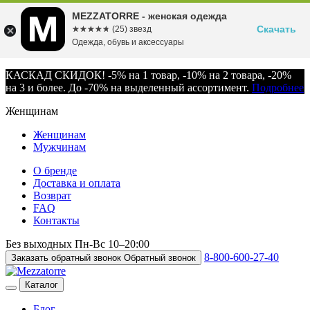
MEZZATORRE - женская одежда
Скачать
☆☆☆☆☆
★★★★★
(25) звезд
Одежда, обувь и аксессуары
КАСКАД СКИДОК! -5% на 1 товар, -10% на 2 товара, -20%
на 3 и более. До -70% на выделенный ассортимент.
Подробнее
Женщинам
Женщинам
Мужчинам
О бренде
Доставка и оплата
Возврат
FAQ
Контакты
Без выходных
Пн-Вс
10–20:00
8-800-600-27-40
Заказать обратный звонок
Обратный звонок
Каталог
Блог