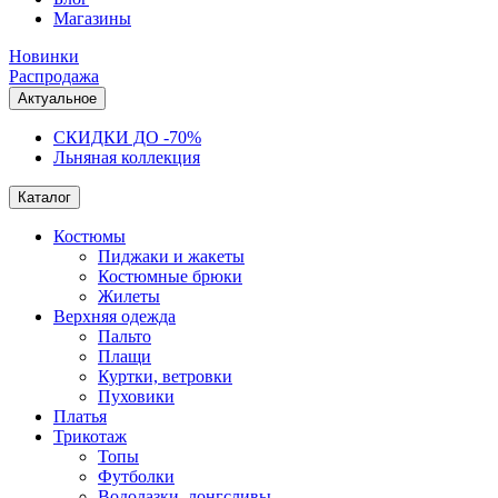
Магазины
Новинки
Распродажа
Актуальное
СКИДКИ ДО -70%
Льняная коллекция
Каталог
Костюмы
Пиджаки и жакеты
Костюмные брюки
Жилеты
Верхняя одежда
Пальто
Плащи
Куртки, ветровки
Пуховики
Платья
Трикотаж
Топы
Футболки
Водолазки, лонгсливы