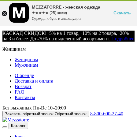
MEZZATORRE - женская одежда
Скачать
☆☆☆☆☆
★★★★★
(25) звезд
Одежда, обувь и аксессуары
КАСКАД СКИДОК! -5% на 1 товар, -10% на 2 товара, -20%
на 3 и более. До -70% на выделенный ассортимент.
Подробнее
Женщинам
Женщинам
Мужчинам
О бренде
Доставка и оплата
Возврат
FAQ
Контакты
Без выходных
Пн-Вс
10–20:00
8-800-600-27-40
Заказать обратный звонок
Обратный звонок
Каталог
Блог