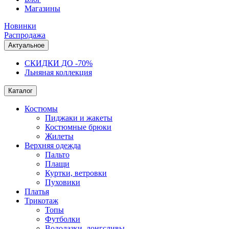
Магазины
Новинки
Распродажа
Актуальное
СКИДКИ ДО -70%
Льняная коллекция
Каталог
Костюмы
Пиджаки и жакеты
Костюмные брюки
Жилеты
Верхняя одежда
Пальто
Плащи
Куртки, ветровки
Пуховики
Платья
Трикотаж
Топы
Футболки
Водолазки, лонгсливы