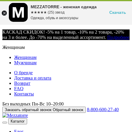
MEZZATORRE - женская одежда
Скачать
☆☆☆☆☆
★★★★★
(25) звезд
Одежда, обувь и аксессуары
КАСКАД СКИДОК! -5% на 1 товар, -10% на 2 товара, -20%
на 3 и более. До -70% на выделенный ассортимент.
Подробнее
Женщинам
Женщинам
Мужчинам
О бренде
Доставка и оплата
Возврат
FAQ
Контакты
Без выходных
Пн-Вс
10–20:00
8-800-600-27-40
Заказать обратный звонок
Обратный звонок
Каталог
Блог