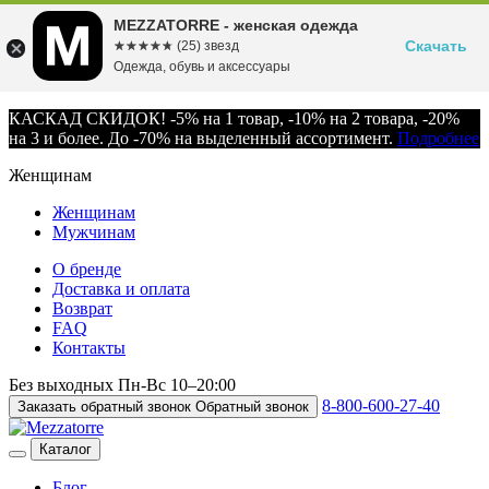
MEZZATORRE - женская одежда
Скачать
☆☆☆☆☆
★★★★★
(25) звезд
Одежда, обувь и аксессуары
КАСКАД СКИДОК! -5% на 1 товар, -10% на 2 товара, -20%
на 3 и более. До -70% на выделенный ассортимент.
Подробнее
Женщинам
Женщинам
Мужчинам
О бренде
Доставка и оплата
Возврат
FAQ
Контакты
Без выходных
Пн-Вс
10–20:00
8-800-600-27-40
Заказать обратный звонок
Обратный звонок
Каталог
Блог