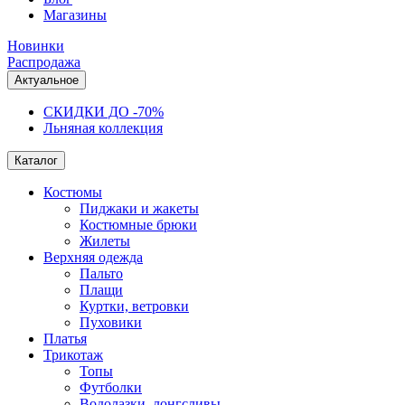
Магазины
Новинки
Распродажа
Актуальное
СКИДКИ ДО -70%
Льняная коллекция
Каталог
Костюмы
Пиджаки и жакеты
Костюмные брюки
Жилеты
Верхняя одежда
Пальто
Плащи
Куртки, ветровки
Пуховики
Платья
Трикотаж
Топы
Футболки
Водолазки, лонгсливы