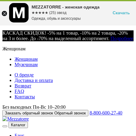
MEZZATORRE - женская одежда
Скачать
☆☆☆☆☆
★★★★★
(25) звезд
Одежда, обувь и аксессуары
КАСКАД СКИДОК! -5% на 1 товар, -10% на 2 товара, -20%
на 3 и более. До -70% на выделенный ассортимент.
Подробнее
Женщинам
Женщинам
Мужчинам
О бренде
Доставка и оплата
Возврат
FAQ
Контакты
Без выходных
Пн-Вс
10–20:00
8-800-600-27-40
Заказать обратный звонок
Обратный звонок
Каталог
Блог