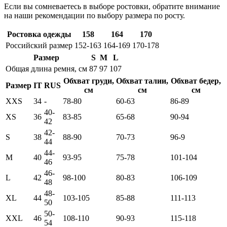
Если вы сомневаетесь в выборе ростовки, обратите внимание
на наши рекомендации по выбору размера по росту.
Ростовка одежды
158
164
170
Российский размер
152-163
164-169
170-178
Размер
S
M
L
Общая длина ремня, см
87
97
107
Обхват груди,
Обхват талии,
Обхват бедер,
Размер
IT
RUS
см
см
см
XXS
34
-
78-80
60-63
86-89
40-
XS
36
83-85
65-68
90-94
42
42-
S
38
88-90
70-73
96-9
44
44-
M
40
93-95
75-78
101-104
46
46-
L
42
98-100
80-83
106-109
48
48-
XL
44
103-105
85-88
111-113
50
50-
XXL
46
108-110
90-93
115-118
54