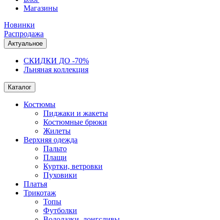
Магазины
Новинки
Распродажа
Актуальное
СКИДКИ ДО -70%
Льняная коллекция
Каталог
Костюмы
Пиджаки и жакеты
Костюмные брюки
Жилеты
Верхняя одежда
Пальто
Плащи
Куртки, ветровки
Пуховики
Платья
Трикотаж
Топы
Футболки
Водолазки, лонгсливы