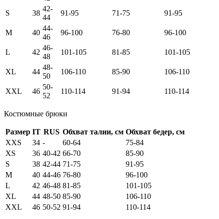
42-
S
38
91-95
71-75
91-95
44
44-
M
40
96-100
76-80
96-100
46
46-
L
42
101-105
81-85
101-105
48
48-
XL
44
106-110
85-90
106-110
50
50-
XXL
46
110-114
91-94
110-114
52
Костюмные брюки
Размер
IT
RUS
Обхват талии, см
Обхват бедер, см
XXS
34
-
60-64
75-84
XS
36
40-42
66-70
85-90
S
38
42-44
71-75
91-95
M
40
44-46
76-80
96-100
L
42
46-48
81-85
101-105
XL
44
48-50
85-90
106-110
XXL
46
50-52
91-94
110-114