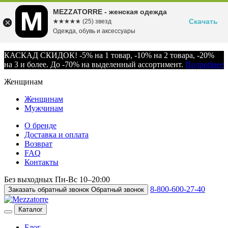
MEZZATORRE - женская одежда
Скачать
☆☆☆☆☆
★★★★★
(25) звезд
Одежда, обувь и аксессуары
КАСКАД СКИДОК! -5% на 1 товар, -10% на 2 товара, -20%
на 3 и более. До -70% на выделенный ассортимент.
Подробнее
Женщинам
Женщинам
Мужчинам
О бренде
Доставка и оплата
Возврат
FAQ
Контакты
Без выходных
Пн-Вс
10–20:00
8-800-600-27-40
Заказать обратный звонок
Обратный звонок
Каталог
Блог