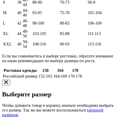
S
38
88-90
70-73
96-9
44
44-
M
40
93-95
75-78
101-104
46
46-
L
42
98-100
80-83
106-109
48
48-
XL
44
103-105
85-88
111-113
50
50-
XXL
46
108-110
90-93
115-118
54
Если вы сомневаетесь в выборе ростовки, обратите внимание
на наши рекомендации по выбору размера по росту.
Ростовка одежды
158
164
170
Российский размер
152-163
164-169
170-178
Выберите размер
Чтобы добавить товар в корзину, вначале необходимо выбрать
его размер. Так же вы можете воспользоваться
таблицей
размеров
.