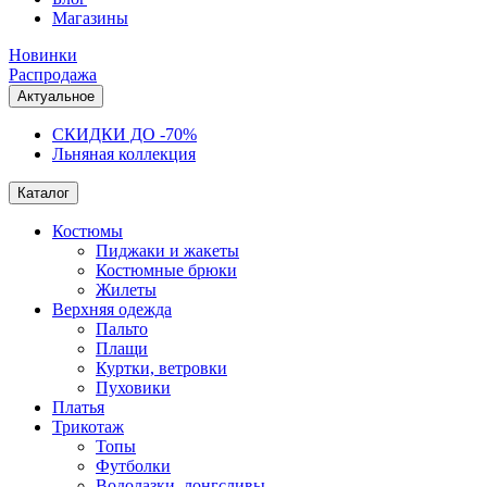
Магазины
Новинки
Распродажа
Актуальное
СКИДКИ ДО -70%
Льняная коллекция
Каталог
Костюмы
Пиджаки и жакеты
Костюмные брюки
Жилеты
Верхняя одежда
Пальто
Плащи
Куртки, ветровки
Пуховики
Платья
Трикотаж
Топы
Футболки
Водолазки, лонгсливы