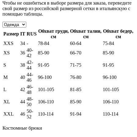
Чтобы не ошибиться в выборе размера для заказа, переведите
свой размер из российской размерной сетки в итальянскую с
помощью таблицы.
Обхват груди,
Обхват талии,
Обхват бедер,
Размер
IT
RUS
см
см
см
XXS
34
-
78-84
60-64
75-84
40-
XS
36
85-90
66-70
85-90
42
42-
S
38
91-95
71-75
91-95
44
44-
M
40
96-100
76-80
96-100
46
46-
L
42
101-105
81-85
101-105
48
48-
XL
44
106-110
85-90
106-110
50
50-
XXL
46
110-114
91-94
110-114
52
Костюмные брюки