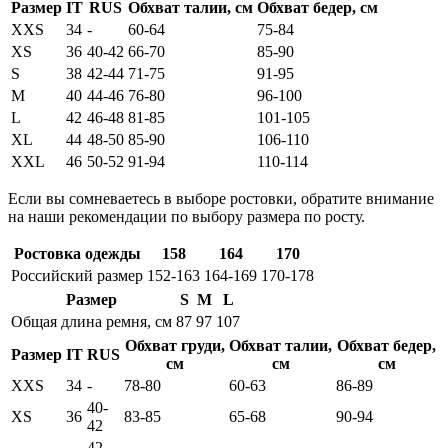
Размер
IT
RUS
Обхват талии, см
Обхват бедер, см
XXS
34
-
60-64
75-84
XS
36
40-42
66-70
85-90
S
38
42-44
71-75
91-95
M
40
44-46
76-80
96-100
L
42
46-48
81-85
101-105
XL
44
48-50
85-90
106-110
XXL
46
50-52
91-94
110-114
Если вы сомневаетесь в выборе ростовки, обратите внимание
на наши рекомендации по выбору размера по росту.
Ростовка одежды
158
164
170
Российский размер
152-163
164-169
170-178
Размер
S
M
L
Общая длина ремня, см
87
97
107
Обхват груди,
Обхват талии,
Обхват бедер,
Размер
IT
RUS
см
см
см
XXS
34
-
78-80
60-63
86-89
40-
XS
36
83-85
65-68
90-94
42
42-