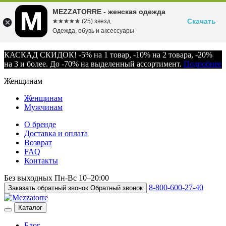
MEZZATORRE - женская одежда
Скачать
☆☆☆☆☆
★★★★★
(25) звезд
Одежда, обувь и аксессуары
КАСКАД СКИДОК! -5% на 1 товар, -10% на 2 товара, -20%
на 3 и более. До -70% на выделенный ассортимент.
Подробнее
Женщинам
Женщинам
Мужчинам
О бренде
Доставка и оплата
Возврат
FAQ
Контакты
Без выходных
Пн-Вс
10–20:00
8-800-600-27-40
Заказать обратный звонок
Обратный звонок
Каталог
Блог