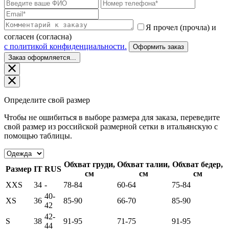
Я прочел (прочла) и
согласен (согласна)
c политикой конфиденциальности.
Оформить заказ
Заказ оформляется...
Определите свой размер
Чтобы не ошибиться в выборе размера для заказа, переведите
свой размер из российской размерной сетки в итальянскую с
помощью таблицы.
Обхват груди,
Обхват талии,
Обхват бедер,
Размер
IT
RUS
см
см
см
XXS
34
-
78-84
60-64
75-84
40-
XS
36
85-90
66-70
85-90
42
42-
S
38
91-95
71-75
91-95
44