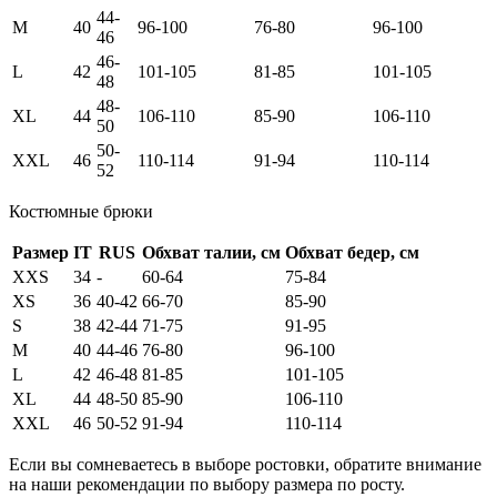
44-
M
40
96-100
76-80
96-100
46
46-
L
42
101-105
81-85
101-105
48
48-
XL
44
106-110
85-90
106-110
50
50-
XXL
46
110-114
91-94
110-114
52
Костюмные брюки
Размер
IT
RUS
Обхват талии, см
Обхват бедер, см
XXS
34
-
60-64
75-84
XS
36
40-42
66-70
85-90
S
38
42-44
71-75
91-95
M
40
44-46
76-80
96-100
L
42
46-48
81-85
101-105
XL
44
48-50
85-90
106-110
XXL
46
50-52
91-94
110-114
Если вы сомневаетесь в выборе ростовки, обратите внимание
на наши рекомендации по выбору размера по росту.