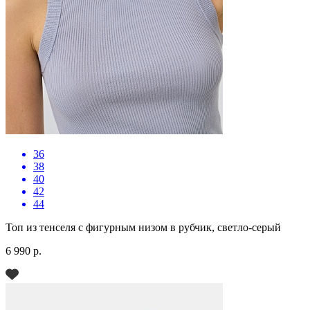
36
38
40
42
44
Топ из тенселя с фигурным низом в рубчик, светло-серый
6 990 р.