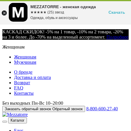
MEZZATORRE - женская одежда
Скачать
☆☆☆☆☆
★★★★★
(25) звезд
Одежда, обувь и аксессуары
КАСКАД СКИДОК! -5% на 1 товар, -10% на 2 товара, -20%
на 3 и более. До -70% на выделенный ассортимент.
Подробнее
Женщинам
Женщинам
Мужчинам
О бренде
Доставка и оплата
Возврат
FAQ
Контакты
Без выходных
Пн-Вс
10–20:00
8-800-600-27-40
Заказать обратный звонок
Обратный звонок
Каталог
Блог