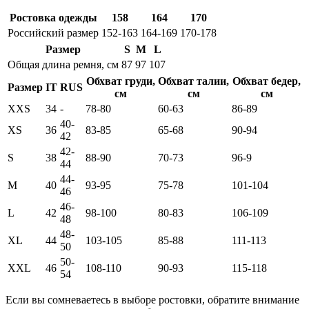
Ростовка одежды
158
164
170
Российский размер
152-163
164-169
170-178
Размер
S
M
L
Общая длина ремня, см
87
97
107
Обхват груди,
Обхват талии,
Обхват бедер,
Размер
IT
RUS
см
см
см
XXS
34
-
78-80
60-63
86-89
40-
XS
36
83-85
65-68
90-94
42
42-
S
38
88-90
70-73
96-9
44
44-
M
40
93-95
75-78
101-104
46
46-
L
42
98-100
80-83
106-109
48
48-
XL
44
103-105
85-88
111-113
50
50-
XXL
46
108-110
90-93
115-118
54
Если вы сомневаетесь в выборе ростовки, обратите внимание