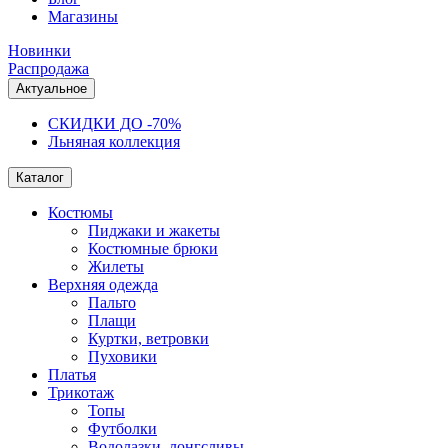
Магазины
Новинки
Распродажа
Актуальное
СКИДКИ ДО -70%
Льняная коллекция
Каталог
Костюмы
Пиджаки и жакеты
Костюмные брюки
Жилеты
Верхняя одежда
Пальто
Плащи
Куртки, ветровки
Пуховики
Платья
Трикотаж
Топы
Футболки
Водолазки, лонгсливы