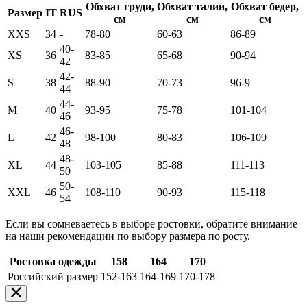
Обхват груди,
Обхват талии,
Обхват бедер,
Размер
IT
RUS
см
см
см
XXS
34
-
78-80
60-63
86-89
40-
XS
36
83-85
65-68
90-94
42
42-
S
38
88-90
70-73
96-9
44
44-
M
40
93-95
75-78
101-104
46
46-
L
42
98-100
80-83
106-109
48
48-
XL
44
103-105
85-88
111-113
50
50-
XXL
46
108-110
90-93
115-118
54
Если вы сомневаетесь в выборе ростовки, обратите внимание
на наши рекомендации по выбору размера по росту.
Ростовка одежды
158
164
170
Российский размер
152-163
164-169
170-178