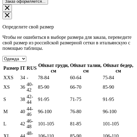
Заказ оформляется...
Определите свой размер
Чтобы не ошибиться в выборе размера для заказа, переведите
свой размер из российской размерной сетки в итальянскую с
помощью таблицы.
Обхват груди,
Обхват талии,
Обхват бедер,
Размер
IT
RUS
см
см
см
XXS
34
-
78-84
60-64
75-84
40-
XS
36
85-90
66-70
85-90
42
42-
S
38
91-95
71-75
91-95
44
44-
M
40
96-100
76-80
96-100
46
46-
L
42
101-105
81-85
101-105
48
48-
XL
44
106-110
85-90
106-110