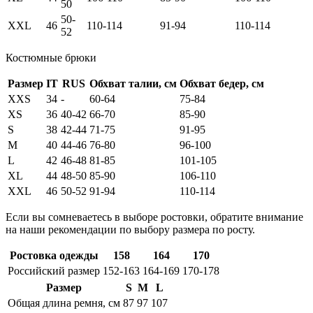
50
50-
XXL
46
110-114
91-94
110-114
52
Костюмные брюки
Размер
IT
RUS
Обхват талии, см
Обхват бедер, см
XXS
34
-
60-64
75-84
XS
36
40-42
66-70
85-90
S
38
42-44
71-75
91-95
M
40
44-46
76-80
96-100
L
42
46-48
81-85
101-105
XL
44
48-50
85-90
106-110
XXL
46
50-52
91-94
110-114
Если вы сомневаетесь в выборе ростовки, обратите внимание
на наши рекомендации по выбору размера по росту.
Ростовка одежды
158
164
170
Российский размер
152-163
164-169
170-178
Размер
S
M
L
Общая длина ремня, см
87
97
107