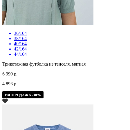
36/164
38/164
40/164
42/164
44/164
Трикотажная футболка из тенселя, мятная
6 990 р.
4 893 р.
РАСПРОДАЖА -30%