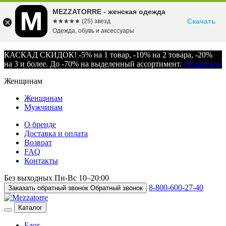
MEZZATORRE - женская одежда
Скачать
☆☆☆☆☆
★★★★★
(25) звезд
Одежда, обувь и аксессуары
КАСКАД СКИДОК! -5% на 1 товар, -10% на 2 товара, -20%
на 3 и более. До -70% на выделенный ассортимент.
Подробнее
Женщинам
Женщинам
Мужчинам
О бренде
Доставка и оплата
Возврат
FAQ
Контакты
Без выходных
Пн-Вс
10–20:00
8-800-600-27-40
Заказать обратный звонок
Обратный звонок
Каталог
Блог