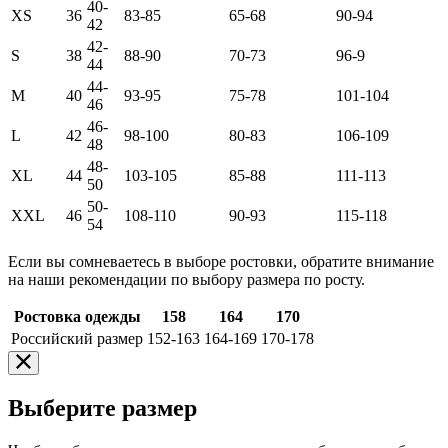
40-
XS
36
83-85
65-68
90-94
42
42-
S
38
88-90
70-73
96-9
44
44-
M
40
93-95
75-78
101-104
46
46-
L
42
98-100
80-83
106-109
48
48-
XL
44
103-105
85-88
111-113
50
50-
XXL
46
108-110
90-93
115-118
54
Если вы сомневаетесь в выборе ростовки, обратите внимание
на наши рекомендации по выбору размера по росту.
Ростовка одежды
158
164
170
Российский размер
152-163
164-169
170-178
Выберите размер