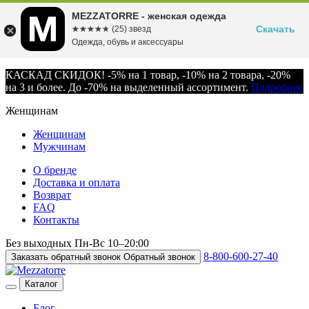
MEZZATORRE - женская одежда
Скачать
☆☆☆☆☆
★★★★★
(25) звезд
Одежда, обувь и аксессуары
КАСКАД СКИДОК! -5% на 1 товар, -10% на 2 товара, -20%
на 3 и более. До -70% на выделенный ассортимент.
Подробнее
Женщинам
Женщинам
Мужчинам
О бренде
Доставка и оплата
Возврат
FAQ
Контакты
Без выходных
Пн-Вс
10–20:00
8-800-600-27-40
Заказать обратный звонок
Обратный звонок
Каталог
Блог