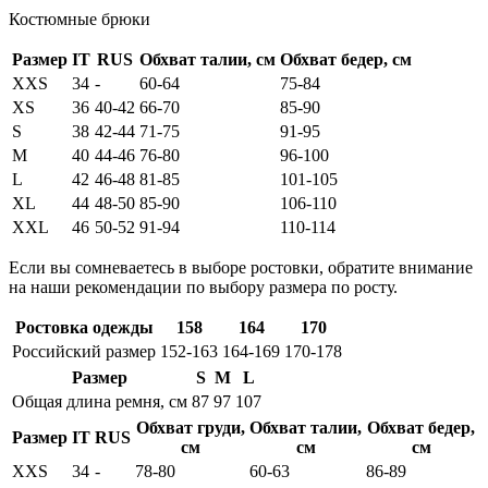
Костюмные брюки
Размер
IT
RUS
Обхват талии, см
Обхват бедер, см
XXS
34
-
60-64
75-84
XS
36
40-42
66-70
85-90
S
38
42-44
71-75
91-95
M
40
44-46
76-80
96-100
L
42
46-48
81-85
101-105
XL
44
48-50
85-90
106-110
XXL
46
50-52
91-94
110-114
Если вы сомневаетесь в выборе ростовки, обратите внимание
на наши рекомендации по выбору размера по росту.
Ростовка одежды
158
164
170
Российский размер
152-163
164-169
170-178
Размер
S
M
L
Общая длина ремня, см
87
97
107
Обхват груди,
Обхват талии,
Обхват бедер,
Размер
IT
RUS
см
см
см
XXS
34
-
78-80
60-63
86-89