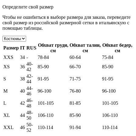
Определите свой размер
Чтобы не ошибиться в выборе размера для заказа, переведите
свой размер из российской размерной сетки в итальянскую с
помощью таблицы.
Обхват груди,
Обхват талии,
Обхват бедер,
Размер
IT
RUS
см
см
см
XXS
34
-
78-84
60-64
75-84
40-
XS
36
85-90
66-70
85-90
42
42-
S
38
91-95
71-75
91-95
44
44-
M
40
96-100
76-80
96-100
46
46-
L
42
101-105
81-85
101-105
48
48-
XL
44
106-110
85-90
106-110
50
50-
XXL
46
110-114
91-94
110-114
52