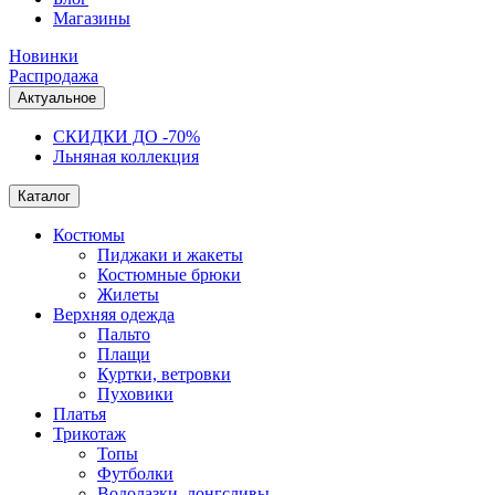
Магазины
Новинки
Распродажа
Актуальное
СКИДКИ ДО -70%
Льняная коллекция
Каталог
Костюмы
Пиджаки и жакеты
Костюмные брюки
Жилеты
Верхняя одежда
Пальто
Плащи
Куртки, ветровки
Пуховики
Платья
Трикотаж
Топы
Футболки
Водолазки, лонгсливы