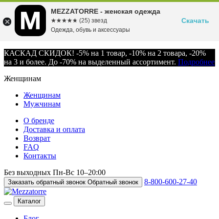
MEZZATORRE - женская одежда
Скачать
☆☆☆☆☆
★★★★★
(25) звезд
Одежда, обувь и аксессуары
КАСКАД СКИДОК! -5% на 1 товар, -10% на 2 товара, -20%
на 3 и более. До -70% на выделенный ассортимент.
Подробнее
Женщинам
Женщинам
Мужчинам
О бренде
Доставка и оплата
Возврат
FAQ
Контакты
Без выходных
Пн-Вс
10–20:00
8-800-600-27-40
Заказать обратный звонок
Обратный звонок
Каталог
Блог