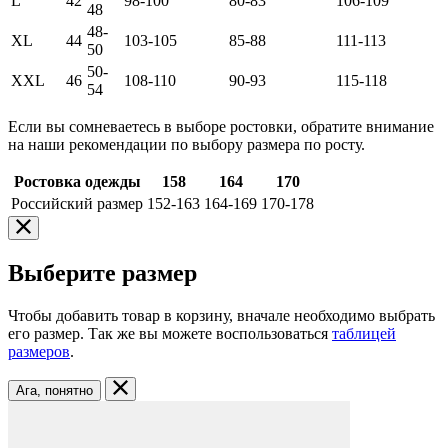
L
42
98-100
80-83
106-109
48
48-
XL
44
103-105
85-88
111-113
50
50-
XXL
46
108-110
90-93
115-118
54
Если вы сомневаетесь в выборе ростовки, обратите внимание
на наши рекомендации по выбору размера по росту.
Ростовка одежды
158
164
170
Российский размер
152-163
164-169
170-178
Выберите размер
Чтобы добавить товар в корзину, вначале необходимо выбрать
его размер. Так же вы можете воспользоваться
таблицей
размеров
.
Ага, понятно