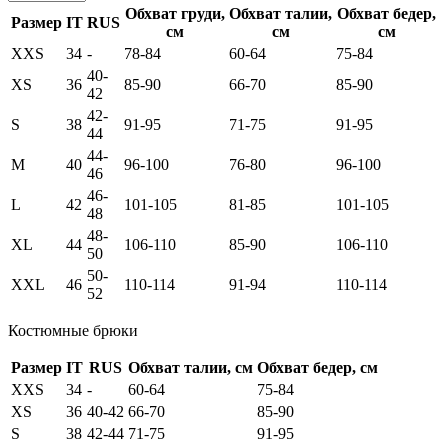
Обхват груди,
Обхват талии,
Обхват бедер,
Размер
IT
RUS
см
см
см
XXS
34
-
78-84
60-64
75-84
40-
XS
36
85-90
66-70
85-90
42
42-
S
38
91-95
71-75
91-95
44
44-
M
40
96-100
76-80
96-100
46
46-
L
42
101-105
81-85
101-105
48
48-
XL
44
106-110
85-90
106-110
50
50-
XXL
46
110-114
91-94
110-114
52
Костюмные брюки
Размер
IT
RUS
Обхват талии, см
Обхват бедер, см
XXS
34
-
60-64
75-84
XS
36
40-42
66-70
85-90
S
38
42-44
71-75
91-95