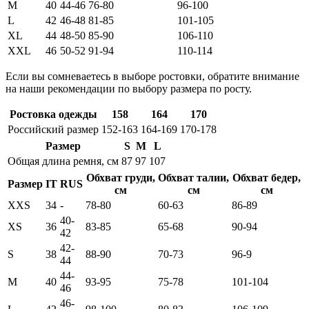
M
40
44-46
76-80
96-100
L
42
46-48
81-85
101-105
XL
44
48-50
85-90
106-110
XXL
46
50-52
91-94
110-114
Если вы сомневаетесь в выборе ростовки, обратите внимание
на наши рекомендации по выбору размера по росту.
Ростовка одежды
158
164
170
Российский размер
152-163
164-169
170-178
Размер
S
M
L
Общая длина ремня, см
87
97
107
Обхват груди,
Обхват талии,
Обхват бедер,
Размер
IT
RUS
см
см
см
XXS
34
-
78-80
60-63
86-89
40-
XS
36
83-85
65-68
90-94
42
42-
S
38
88-90
70-73
96-9
44
44-
M
40
93-95
75-78
101-104
46
46-