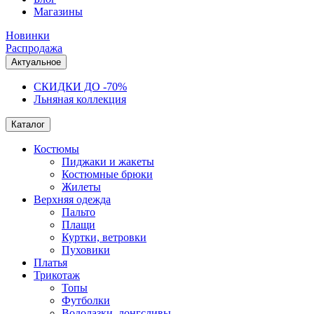
Магазины
Новинки
Распродажа
Актуальное
СКИДКИ ДО -70%
Льняная коллекция
Каталог
Костюмы
Пиджаки и жакеты
Костюмные брюки
Жилеты
Верхняя одежда
Пальто
Плащи
Куртки, ветровки
Пуховики
Платья
Трикотаж
Топы
Футболки
Водолазки, лонгсливы