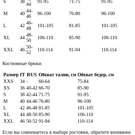
S
38
91-95
71-75
91-95
44
44-
M
40
96-100
76-80
96-100
46
46-
L
42
101-105
81-85
101-105
48
48-
XL
44
106-110
85-90
106-110
50
50-
XXL
46
110-114
91-94
110-114
52
Костюмные брюки
Размер
IT
RUS
Обхват талии, см
Обхват бедер, см
XXS
34
-
60-64
75-84
XS
36
40-42
66-70
85-90
S
38
42-44
71-75
91-95
M
40
44-46
76-80
96-100
L
42
46-48
81-85
101-105
XL
44
48-50
85-90
106-110
XXL
46
50-52
91-94
110-114
Если вы сомневаетесь в выборе ростовки, обратите внимание