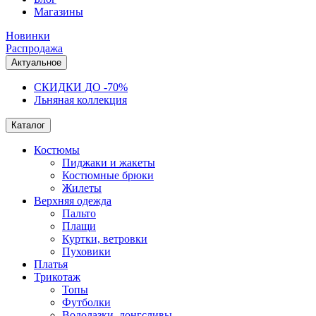
Магазины
Новинки
Распродажа
Актуальное
СКИДКИ ДО -70%
Льняная коллекция
Каталог
Костюмы
Пиджаки и жакеты
Костюмные брюки
Жилеты
Верхняя одежда
Пальто
Плащи
Куртки, ветровки
Пуховики
Платья
Трикотаж
Топы
Футболки
Водолазки, лонгсливы