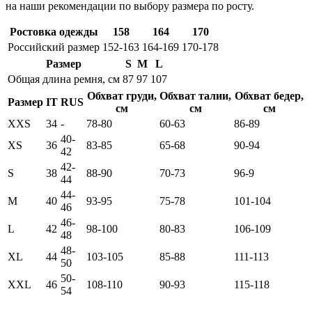
на наши рекомендации по выбору размера по росту.
Ростовка одежды
158
164
170
Российский размер
152-163
164-169
170-178
Размер
S
M
L
Общая длина ремня, см
87
97
107
Обхват груди,
Обхват талии,
Обхват бедер,
Размер
IT
RUS
см
см
см
XXS
34
-
78-80
60-63
86-89
40-
XS
36
83-85
65-68
90-94
42
42-
S
38
88-90
70-73
96-9
44
44-
M
40
93-95
75-78
101-104
46
46-
L
42
98-100
80-83
106-109
48
48-
XL
44
103-105
85-88
111-113
50
50-
XXL
46
108-110
90-93
115-118
54