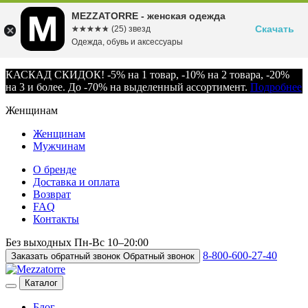
MEZZATORRE - женская одежда
Скачать
☆☆☆☆☆
★★★★★
(25) звезд
Одежда, обувь и аксессуары
КАСКАД СКИДОК! -5% на 1 товар, -10% на 2 товара, -20%
на 3 и более. До -70% на выделенный ассортимент.
Подробнее
Женщинам
Женщинам
Мужчинам
О бренде
Доставка и оплата
Возврат
FAQ
Контакты
Без выходных
Пн-Вс
10–20:00
8-800-600-27-40
Заказать обратный звонок
Обратный звонок
Каталог
Блог