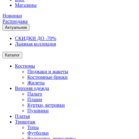
Магазины
Новинки
Распродажа
Актуальное
СКИДКИ ДО -70%
Льняная коллекция
Каталог
Костюмы
Пиджаки и жакеты
Костюмные брюки
Жилеты
Верхняя одежда
Пальто
Плащи
Куртки, ветровки
Пуховики
Платья
Трикотаж
Топы
Футболки
Водолазки, лонгсливы