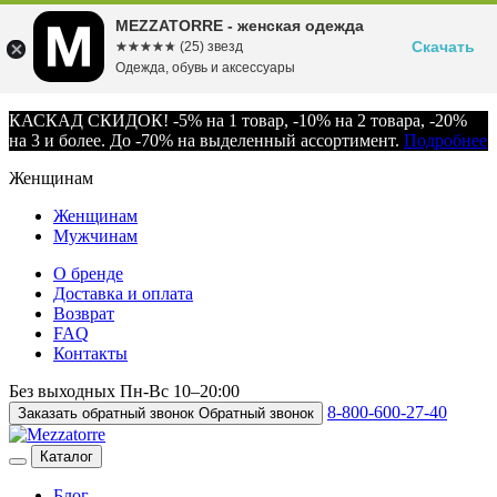
MEZZATORRE - женская одежда
Скачать
☆☆☆☆☆
★★★★★
(25) звезд
Одежда, обувь и аксессуары
КАСКАД СКИДОК! -5% на 1 товар, -10% на 2 товара, -20%
на 3 и более. До -70% на выделенный ассортимент.
Подробнее
Женщинам
Женщинам
Мужчинам
О бренде
Доставка и оплата
Возврат
FAQ
Контакты
Без выходных
Пн-Вс
10–20:00
8-800-600-27-40
Заказать обратный звонок
Обратный звонок
Каталог
Блог