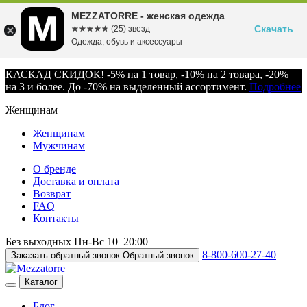
MEZZATORRE - женская одежда
Скачать
☆☆☆☆☆
★★★★★
(25) звезд
Одежда, обувь и аксессуары
КАСКАД СКИДОК! -5% на 1 товар, -10% на 2 товара, -20%
на 3 и более. До -70% на выделенный ассортимент.
Подробнее
Женщинам
Женщинам
Мужчинам
О бренде
Доставка и оплата
Возврат
FAQ
Контакты
Без выходных
Пн-Вс
10–20:00
8-800-600-27-40
Заказать обратный звонок
Обратный звонок
Каталог
Блог