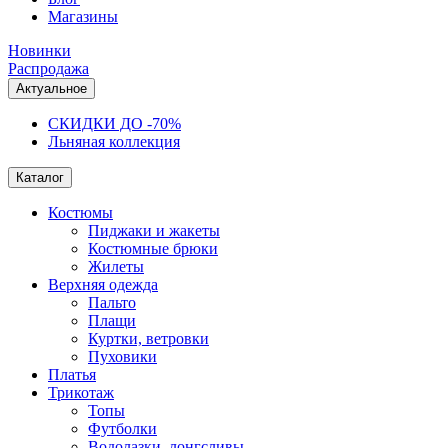
Магазины
Новинки
Распродажа
Актуальное
СКИДКИ ДО -70%
Льняная коллекция
Каталог
Костюмы
Пиджаки и жакеты
Костюмные брюки
Жилеты
Верхняя одежда
Пальто
Плащи
Куртки, ветровки
Пуховики
Платья
Трикотаж
Топы
Футболки
Водолазки, лонгсливы