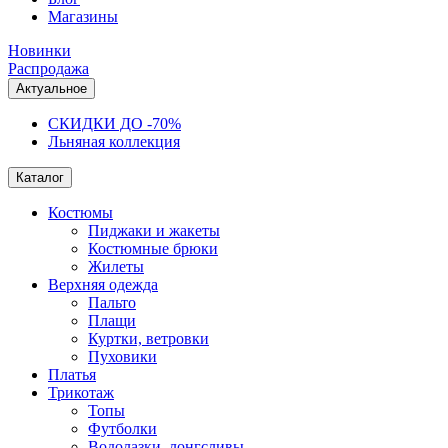
Магазины
Новинки
Распродажа
Актуальное
СКИДКИ ДО -70%
Льняная коллекция
Каталог
Костюмы
Пиджаки и жакеты
Костюмные брюки
Жилеты
Верхняя одежда
Пальто
Плащи
Куртки, ветровки
Пуховики
Платья
Трикотаж
Топы
Футболки
Водолазки, лонгсливы