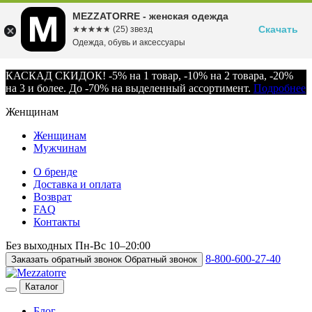
MEZZATORRE - женская одежда
Скачать
☆☆☆☆☆
★★★★★
(25) звезд
Одежда, обувь и аксессуары
КАСКАД СКИДОК! -5% на 1 товар, -10% на 2 товара, -20%
на 3 и более. До -70% на выделенный ассортимент.
Подробнее
Женщинам
Женщинам
Мужчинам
О бренде
Доставка и оплата
Возврат
FAQ
Контакты
Без выходных
Пн-Вс
10–20:00
8-800-600-27-40
Заказать обратный звонок
Обратный звонок
Каталог
Блог