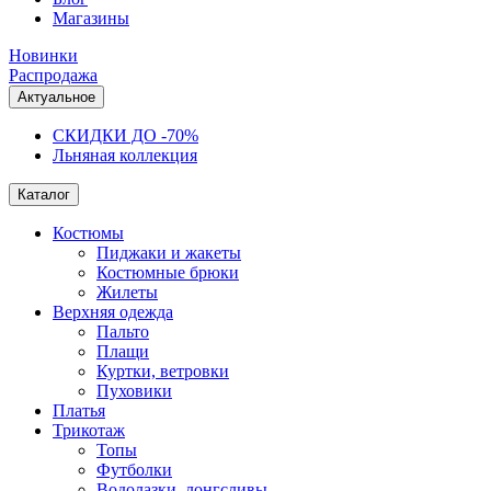
Магазины
Новинки
Распродажа
Актуальное
СКИДКИ ДО -70%
Льняная коллекция
Каталог
Костюмы
Пиджаки и жакеты
Костюмные брюки
Жилеты
Верхняя одежда
Пальто
Плащи
Куртки, ветровки
Пуховики
Платья
Трикотаж
Топы
Футболки
Водолазки, лонгсливы