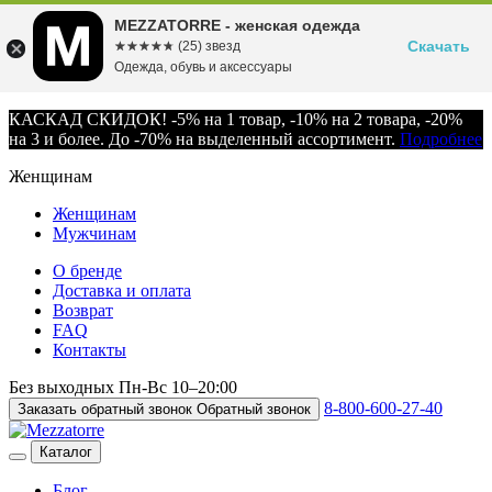
MEZZATORRE - женская одежда
Скачать
☆☆☆☆☆
★★★★★
(25) звезд
Одежда, обувь и аксессуары
КАСКАД СКИДОК! -5% на 1 товар, -10% на 2 товара, -20%
на 3 и более. До -70% на выделенный ассортимент.
Подробнее
Женщинам
Женщинам
Мужчинам
О бренде
Доставка и оплата
Возврат
FAQ
Контакты
Без выходных
Пн-Вс
10–20:00
8-800-600-27-40
Заказать обратный звонок
Обратный звонок
Каталог
Блог