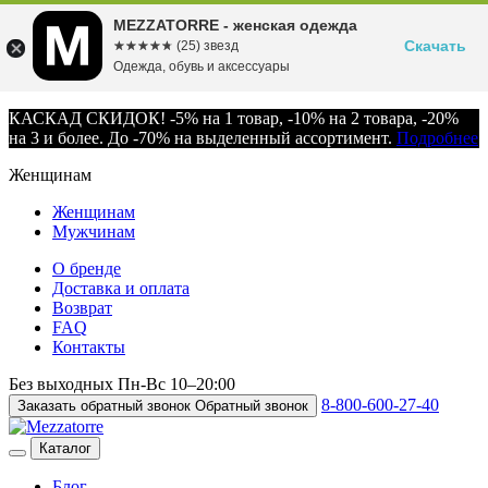
MEZZATORRE - женская одежда
Скачать
☆☆☆☆☆
★★★★★
(25) звезд
Одежда, обувь и аксессуары
КАСКАД СКИДОК! -5% на 1 товар, -10% на 2 товара, -20%
на 3 и более. До -70% на выделенный ассортимент.
Подробнее
Женщинам
Женщинам
Мужчинам
О бренде
Доставка и оплата
Возврат
FAQ
Контакты
Без выходных
Пн-Вс
10–20:00
8-800-600-27-40
Заказать обратный звонок
Обратный звонок
Каталог
Блог