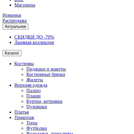
Магазины
Новинки
Распродажа
Актуальное
СКИДКИ ДО -70%
Льняная коллекция
Каталог
Костюмы
Пиджаки и жакеты
Костюмные брюки
Жилеты
Верхняя одежда
Пальто
Плащи
Куртки, ветровки
Пуховики
Платья
Трикотаж
Топы
Футболки
Водолазки, лонгсливы