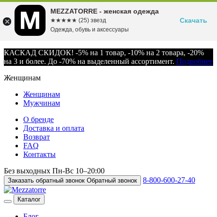
MEZZATORRE - женская одежда
Скачать
☆☆☆☆☆
★★★★★
(25) звезд
Одежда, обувь и аксессуары
КАСКАД СКИДОК! -5% на 1 товар, -10% на 2 товара, -20%
на 3 и более. До -70% на выделенный ассортимент.
Подробнее
Женщинам
Женщинам
Мужчинам
О бренде
Доставка и оплата
Возврат
FAQ
Контакты
Без выходных
Пн-Вс
10–20:00
8-800-600-27-40
Заказать обратный звонок
Обратный звонок
Каталог
Блог