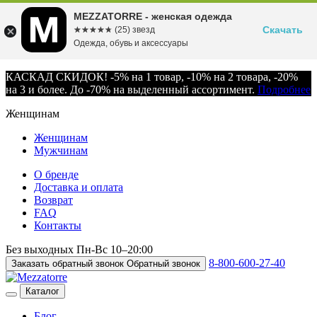
MEZZATORRE - женская одежда
Скачать
☆☆☆☆☆
★★★★★
(25) звезд
Одежда, обувь и аксессуары
КАСКАД СКИДОК! -5% на 1 товар, -10% на 2 товара, -20%
на 3 и более. До -70% на выделенный ассортимент.
Подробнее
Женщинам
Женщинам
Мужчинам
О бренде
Доставка и оплата
Возврат
FAQ
Контакты
Без выходных
Пн-Вс
10–20:00
8-800-600-27-40
Заказать обратный звонок
Обратный звонок
Каталог
Блог