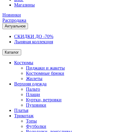
Магазины
Новинки
Распродажа
Актуальное
СКИДКИ ДО -70%
Льняная коллекция
Каталог
Костюмы
Пиджаки и жакеты
Костюмные брюки
Жилеты
Верхняя одежда
Пальто
Плащи
Куртки, ветровки
Пуховики
Платья
Трикотаж
Топы
Футболки
Водолазки, лонгсливы