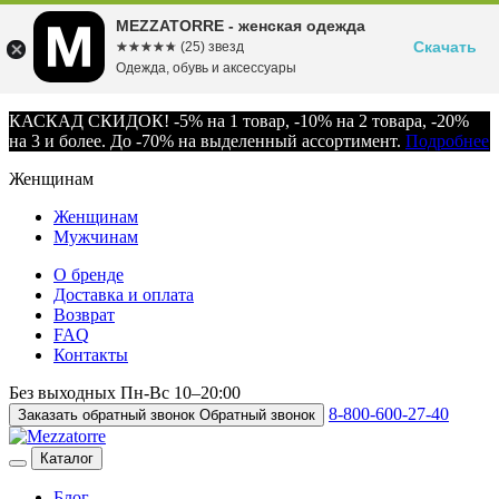
MEZZATORRE - женская одежда
Скачать
☆☆☆☆☆
★★★★★
(25) звезд
Одежда, обувь и аксессуары
КАСКАД СКИДОК! -5% на 1 товар, -10% на 2 товара, -20%
на 3 и более. До -70% на выделенный ассортимент.
Подробнее
Женщинам
Женщинам
Мужчинам
О бренде
Доставка и оплата
Возврат
FAQ
Контакты
Без выходных
Пн-Вс
10–20:00
8-800-600-27-40
Заказать обратный звонок
Обратный звонок
Каталог
Блог