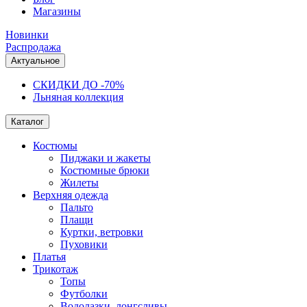
Магазины
Новинки
Распродажа
Актуальное
СКИДКИ ДО -70%
Льняная коллекция
Каталог
Костюмы
Пиджаки и жакеты
Костюмные брюки
Жилеты
Верхняя одежда
Пальто
Плащи
Куртки, ветровки
Пуховики
Платья
Трикотаж
Топы
Футболки
Водолазки, лонгсливы