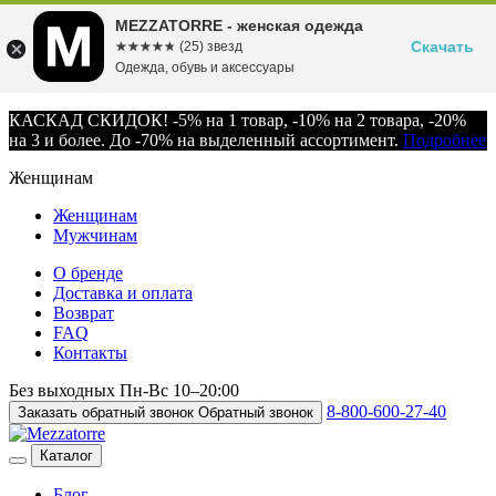
MEZZATORRE - женская одежда
Скачать
☆☆☆☆☆
★★★★★
(25) звезд
Одежда, обувь и аксессуары
КАСКАД СКИДОК! -5% на 1 товар, -10% на 2 товара, -20%
на 3 и более. До -70% на выделенный ассортимент.
Подробнее
Женщинам
Женщинам
Мужчинам
О бренде
Доставка и оплата
Возврат
FAQ
Контакты
Без выходных
Пн-Вс
10–20:00
8-800-600-27-40
Заказать обратный звонок
Обратный звонок
Каталог
Блог