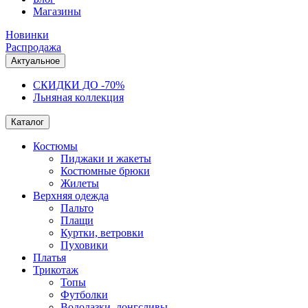
Магазины
Новинки
Распродажа
Актуальное
СКИДКИ ДО -70%
Льняная коллекция
Каталог
Костюмы
Пиджаки и жакеты
Костюмные брюки
Жилеты
Верхняя одежда
Пальто
Плащи
Куртки, ветровки
Пуховики
Платья
Трикотаж
Топы
Футболки
Водолазки, лонгсливы