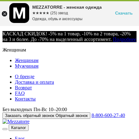
MEZZATORRE - женская одежда
Скачать
☆☆☆☆☆
★★★★★
(25) звезд
Одежда, обувь и аксессуары
КАСКАД СКИДОК! -5% на 1 товар, -10% на 2 товара, -20%
на 3 и более. До -70% на выделенный ассортимент.
Подробнее
Женщинам
Женщинам
Мужчинам
О бренде
Доставка и оплата
Возврат
FAQ
Контакты
Без выходных
Пн-Вс
10–20:00
8-800-600-27-40
Заказать обратный звонок
Обратный звонок
Каталог
Блог