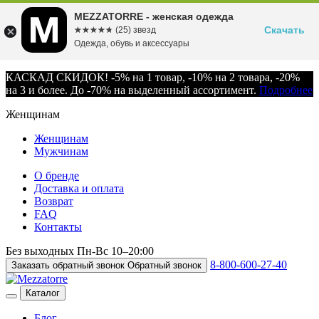
MEZZATORRE - женская одежда
Скачать
☆☆☆☆☆
★★★★★
(25) звезд
Одежда, обувь и аксессуары
КАСКАД СКИДОК! -5% на 1 товар, -10% на 2 товара, -20%
на 3 и более. До -70% на выделенный ассортимент.
Подробнее
Женщинам
Женщинам
Мужчинам
О бренде
Доставка и оплата
Возврат
FAQ
Контакты
Без выходных
Пн-Вс
10–20:00
8-800-600-27-40
Заказать обратный звонок
Обратный звонок
Каталог
Блог