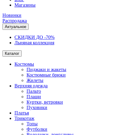
Магазины
Новинки
Распродажа
Актуальное
СКИДКИ ДО -70%
Льняная коллекция
Каталог
Костюмы
Пиджаки и жакеты
Костюмные брюки
Жилеты
Верхняя одежда
Пальто
Плащи
Куртки, ветровки
Пуховики
Платья
Трикотаж
Топы
Футболки
Водолазки, лонгсливы