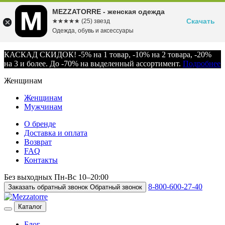
MEZZATORRE - женская одежда
Скачать
☆☆☆☆☆
★★★★★
(25) звезд
Одежда, обувь и аксессуары
КАСКАД СКИДОК! -5% на 1 товар, -10% на 2 товара, -20%
на 3 и более. До -70% на выделенный ассортимент.
Подробнее
Женщинам
Женщинам
Мужчинам
О бренде
Доставка и оплата
Возврат
FAQ
Контакты
Без выходных
Пн-Вс
10–20:00
8-800-600-27-40
Заказать обратный звонок
Обратный звонок
Каталог
Блог