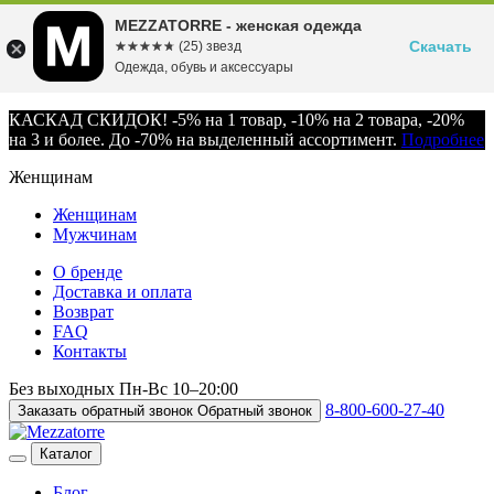
MEZZATORRE - женская одежда
Скачать
☆☆☆☆☆
★★★★★
(25) звезд
Одежда, обувь и аксессуары
КАСКАД СКИДОК! -5% на 1 товар, -10% на 2 товара, -20%
на 3 и более. До -70% на выделенный ассортимент.
Подробнее
Женщинам
Женщинам
Мужчинам
О бренде
Доставка и оплата
Возврат
FAQ
Контакты
Без выходных
Пн-Вс
10–20:00
8-800-600-27-40
Заказать обратный звонок
Обратный звонок
Каталог
Блог