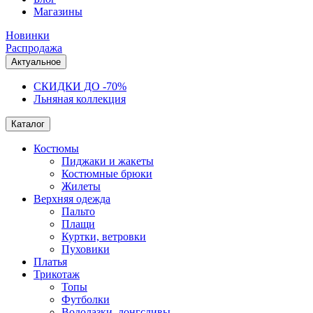
Магазины
Новинки
Распродажа
Актуальное
СКИДКИ ДО -70%
Льняная коллекция
Каталог
Костюмы
Пиджаки и жакеты
Костюмные брюки
Жилеты
Верхняя одежда
Пальто
Плащи
Куртки, ветровки
Пуховики
Платья
Трикотаж
Топы
Футболки
Водолазки, лонгсливы