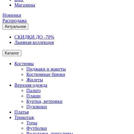
Магазины
Новинки
Распродажа
Актуальное
СКИДКИ ДО -70%
Льняная коллекция
Каталог
Костюмы
Пиджаки и жакеты
Костюмные брюки
Жилеты
Верхняя одежда
Пальто
Плащи
Куртки, ветровки
Пуховики
Платья
Трикотаж
Топы
Футболки
Водолазки, лонгсливы