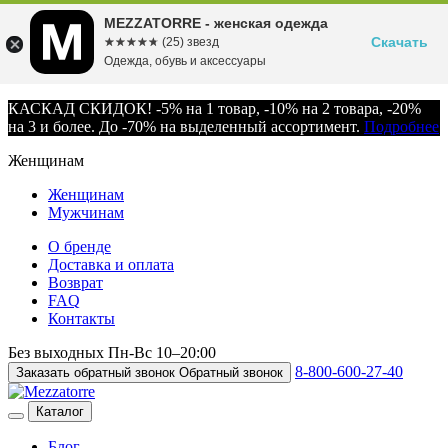
MEZZATORRE - женская одежда
Скачать
☆☆☆☆☆
★★★★★
(25) звезд
Одежда, обувь и аксессуары
КАСКАД СКИДОК! -5% на 1 товар, -10% на 2 товара, -20%
на 3 и более. До -70% на выделенный ассортимент.
Подробнее
Женщинам
Женщинам
Мужчинам
О бренде
Доставка и оплата
Возврат
FAQ
Контакты
Без выходных
Пн-Вс
10–20:00
8-800-600-27-40
Заказать обратный звонок
Обратный звонок
Каталог
Блог