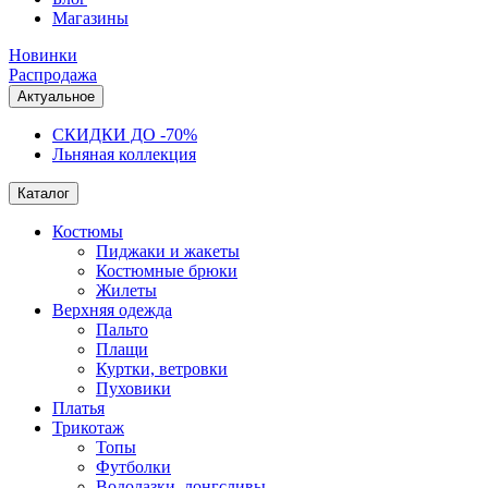
Магазины
Новинки
Распродажа
Актуальное
СКИДКИ ДО -70%
Льняная коллекция
Каталог
Костюмы
Пиджаки и жакеты
Костюмные брюки
Жилеты
Верхняя одежда
Пальто
Плащи
Куртки, ветровки
Пуховики
Платья
Трикотаж
Топы
Футболки
Водолазки, лонгсливы