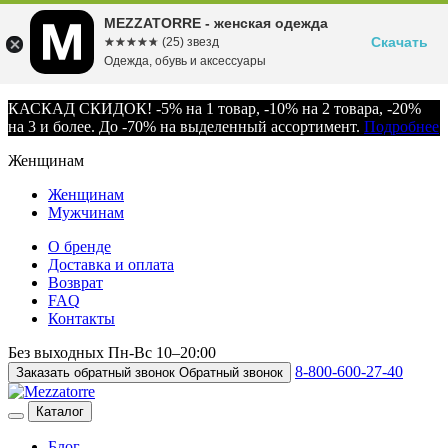
MEZZATORRE - женская одежда
Скачать
☆☆☆☆☆
★★★★★
(25) звезд
Одежда, обувь и аксессуары
КАСКАД СКИДОК! -5% на 1 товар, -10% на 2 товара, -20%
на 3 и более. До -70% на выделенный ассортимент.
Подробнее
Женщинам
Женщинам
Мужчинам
О бренде
Доставка и оплата
Возврат
FAQ
Контакты
Без выходных
Пн-Вс
10–20:00
8-800-600-27-40
Заказать обратный звонок
Обратный звонок
Каталог
Блог