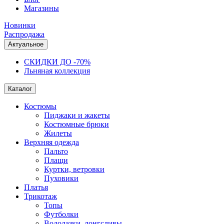
Магазины
Новинки
Распродажа
Актуальное
СКИДКИ ДО -70%
Льняная коллекция
Каталог
Костюмы
Пиджаки и жакеты
Костюмные брюки
Жилеты
Верхняя одежда
Пальто
Плащи
Куртки, ветровки
Пуховики
Платья
Трикотаж
Топы
Футболки
Водолазки, лонгсливы