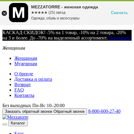
MEZZATORRE - женская одежда
Скачать
☆☆☆☆☆
★★★★★
(25) звезд
Одежда, обувь и аксессуары
КАСКАД СКИДОК! -5% на 1 товар, -10% на 2 товара, -20%
на 3 и более. До -70% на выделенный ассортимент.
Подробнее
Женщинам
Женщинам
Мужчинам
О бренде
Доставка и оплата
Возврат
FAQ
Контакты
Без выходных
Пн-Вс
10–20:00
8-800-600-27-40
Заказать обратный звонок
Обратный звонок
Каталог
Блог