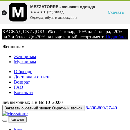
MEZZATORRE - женская одежда
Скачать
☆☆☆☆☆
★★★★★
(25) звезд
Одежда, обувь и аксессуары
КАСКАД СКИДОК! -5% на 1 товар, -10% на 2 товара, -20%
на 3 и более. До -70% на выделенный ассортимент.
Подробнее
Женщинам
Женщинам
Мужчинам
О бренде
Доставка и оплата
Возврат
FAQ
Контакты
Без выходных
Пн-Вс
10–20:00
8-800-600-27-40
Заказать обратный звонок
Обратный звонок
Каталог
Блог