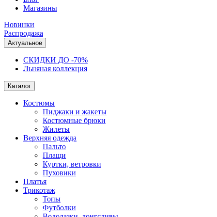
Магазины
Новинки
Распродажа
Актуальное
СКИДКИ ДО -70%
Льняная коллекция
Каталог
Костюмы
Пиджаки и жакеты
Костюмные брюки
Жилеты
Верхняя одежда
Пальто
Плащи
Куртки, ветровки
Пуховики
Платья
Трикотаж
Топы
Футболки
Водолазки, лонгсливы