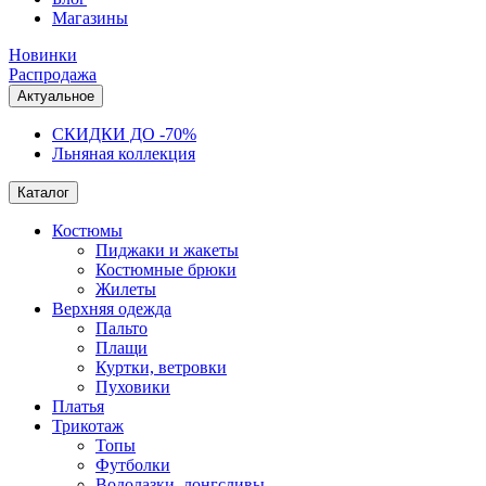
Магазины
Новинки
Распродажа
Актуальное
СКИДКИ ДО -70%
Льняная коллекция
Каталог
Костюмы
Пиджаки и жакеты
Костюмные брюки
Жилеты
Верхняя одежда
Пальто
Плащи
Куртки, ветровки
Пуховики
Платья
Трикотаж
Топы
Футболки
Водолазки, лонгсливы