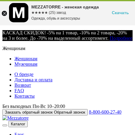
MEZZATORRE - женская одежда
Скачать
☆☆☆☆☆
★★★★★
(25) звезд
Одежда, обувь и аксессуары
КАСКАД СКИДОК! -5% на 1 товар, -10% на 2 товара, -20%
на 3 и более. До -70% на выделенный ассортимент.
Подробнее
Женщинам
Женщинам
Мужчинам
О бренде
Доставка и оплата
Возврат
FAQ
Контакты
Без выходных
Пн-Вс
10–20:00
8-800-600-27-40
Заказать обратный звонок
Обратный звонок
Каталог
Блог