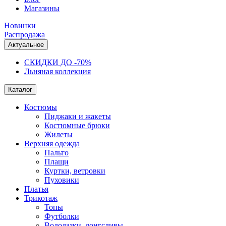
Магазины
Новинки
Распродажа
Актуальное
СКИДКИ ДО -70%
Льняная коллекция
Каталог
Костюмы
Пиджаки и жакеты
Костюмные брюки
Жилеты
Верхняя одежда
Пальто
Плащи
Куртки, ветровки
Пуховики
Платья
Трикотаж
Топы
Футболки
Водолазки, лонгсливы