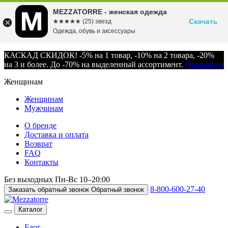
MEZZATORRE - женская одежда
Скачать
☆☆☆☆☆
★★★★★
(25) звезд
Одежда, обувь и аксессуары
КАСКАД СКИДОК! -5% на 1 товар, -10% на 2 товара, -20%
на 3 и более. До -70% на выделенный ассортимент.
Подробнее
Женщинам
Женщинам
Мужчинам
О бренде
Доставка и оплата
Возврат
FAQ
Контакты
Без выходных
Пн-Вс
10–20:00
8-800-600-27-40
Заказать обратный звонок
Обратный звонок
Каталог
Блог