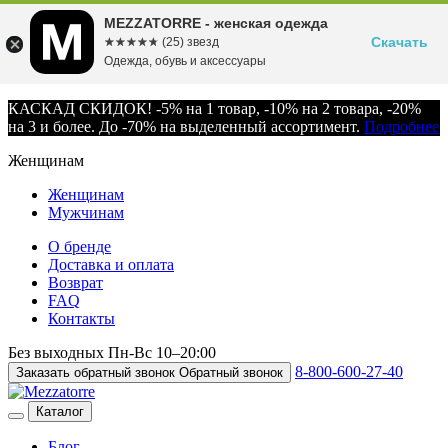
MEZZATORRE - женская одежда
Скачать
☆☆☆☆☆
★★★★★
(25) звезд
Одежда, обувь и аксессуары
КАСКАД СКИДОК! -5% на 1 товар, -10% на 2 товара, -20%
на 3 и более. До -70% на выделенный ассортимент.
Подробнее
Женщинам
Женщинам
Мужчинам
О бренде
Доставка и оплата
Возврат
FAQ
Контакты
Без выходных
Пн-Вс
10–20:00
8-800-600-27-40
Заказать обратный звонок
Обратный звонок
Каталог
Блог