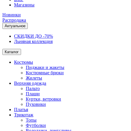
Магазины
Новинки
Распродажа
Актуальное
СКИДКИ ДО -70%
Льняная коллекция
Каталог
Костюмы
Пиджаки и жакеты
Костюмные брюки
Жилеты
Верхняя одежда
Пальто
Плащи
Куртки, ветровки
Пуховики
Платья
Трикотаж
Топы
Футболки
Водолазки, лонгсливы