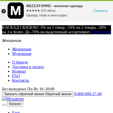
MEZZATORRE - женская одежда
Скачать
☆☆☆☆☆
★★★★★
(25) звезд
Одежда, обувь и аксессуары
КАСКАД СКИДОК! -5% на 1 товар, -10% на 2 товара, -20%
на 3 и более. До -70% на выделенный ассортимент.
Подробнее
Женщинам
Женщинам
Мужчинам
О бренде
Доставка и оплата
Возврат
FAQ
Контакты
Без выходных
Пн-Вс
10–20:00
8-800-600-27-40
Заказать обратный звонок
Обратный звонок
Каталог
Блог