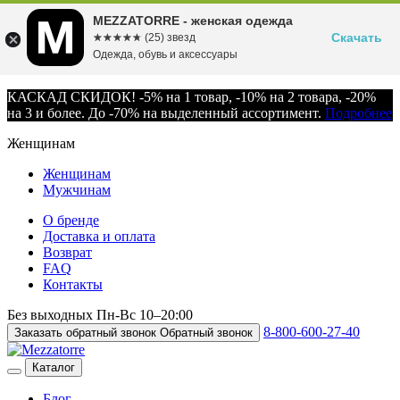
MEZZATORRE - женская одежда
Скачать
☆☆☆☆☆
★★★★★
(25) звезд
Одежда, обувь и аксессуары
КАСКАД СКИДОК! -5% на 1 товар, -10% на 2 товара, -20%
на 3 и более. До -70% на выделенный ассортимент.
Подробнее
Женщинам
Женщинам
Мужчинам
О бренде
Доставка и оплата
Возврат
FAQ
Контакты
Без выходных
Пн-Вс
10–20:00
8-800-600-27-40
Заказать обратный звонок
Обратный звонок
Каталог
Блог