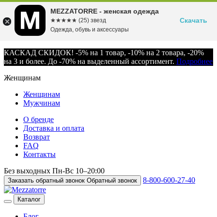
MEZZATORRE - женская одежда
Скачать
☆☆☆☆☆
★★★★★
(25) звезд
Одежда, обувь и аксессуары
КАСКАД СКИДОК! -5% на 1 товар, -10% на 2 товара, -20%
на 3 и более. До -70% на выделенный ассортимент.
Подробнее
Женщинам
Женщинам
Мужчинам
О бренде
Доставка и оплата
Возврат
FAQ
Контакты
Без выходных
Пн-Вс
10–20:00
8-800-600-27-40
Заказать обратный звонок
Обратный звонок
Каталог
Блог