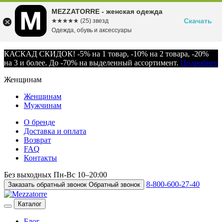
MEZZATORRE - женская одежда
Скачать
☆☆☆☆☆
★★★★★
(25) звезд
Одежда, обувь и аксессуары
КАСКАД СКИДОК! -5% на 1 товар, -10% на 2 товара, -20%
на 3 и более. До -70% на выделенный ассортимент.
Подробнее
Женщинам
Женщинам
Мужчинам
О бренде
Доставка и оплата
Возврат
FAQ
Контакты
Без выходных
Пн-Вс
10–20:00
8-800-600-27-40
Заказать обратный звонок
Обратный звонок
Каталог
Блог