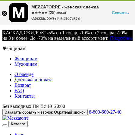
MEZZATORRE - женская одежда
Скачать
☆☆☆☆☆
★★★★★
(25) звезд
Одежда, обувь и аксессуары
КАСКАД СКИДОК! -5% на 1 товар, -10% на 2 товара, -20%
на 3 и более. До -70% на выделенный ассортимент.
Подробнее
Женщинам
Женщинам
Мужчинам
О бренде
Доставка и оплата
Возврат
FAQ
Контакты
Без выходных
Пн-Вс
10–20:00
8-800-600-27-40
Заказать обратный звонок
Обратный звонок
Каталог
Блог