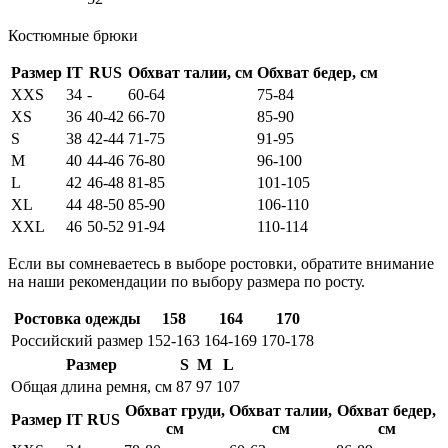
Костюмные брюки
Размер
IT
RUS
Обхват талии, см
Обхват бедер, см
XXS
34
-
60-64
75-84
XS
36
40-42
66-70
85-90
S
38
42-44
71-75
91-95
M
40
44-46
76-80
96-100
L
42
46-48
81-85
101-105
XL
44
48-50
85-90
106-110
XXL
46
50-52
91-94
110-114
Если вы сомневаетесь в выборе ростовки, обратите внимание
на наши рекомендации по выбору размера по росту.
Ростовка одежды
158
164
170
Российский размер
152-163
164-169
170-178
Размер
S
M
L
Общая длина ремня, см
87
97
107
Обхват груди,
Обхват талии,
Обхват бедер,
Размер
IT
RUS
см
см
см