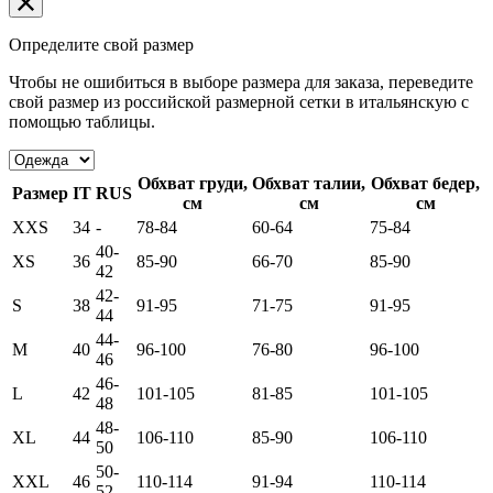
Определите свой размер
Чтобы не ошибиться в выборе размера для заказа, переведите
свой размер из российской размерной сетки в итальянскую с
помощью таблицы.
Обхват груди,
Обхват талии,
Обхват бедер,
Размер
IT
RUS
см
см
см
XXS
34
-
78-84
60-64
75-84
40-
XS
36
85-90
66-70
85-90
42
42-
S
38
91-95
71-75
91-95
44
44-
M
40
96-100
76-80
96-100
46
46-
L
42
101-105
81-85
101-105
48
48-
XL
44
106-110
85-90
106-110
50
50-
XXL
46
110-114
91-94
110-114
52