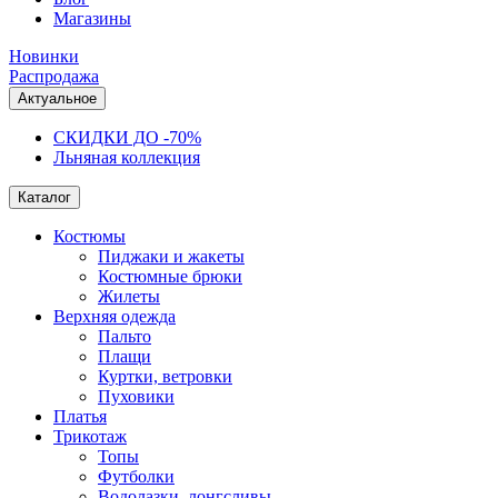
Магазины
Новинки
Распродажа
Актуальное
СКИДКИ ДО -70%
Льняная коллекция
Каталог
Костюмы
Пиджаки и жакеты
Костюмные брюки
Жилеты
Верхняя одежда
Пальто
Плащи
Куртки, ветровки
Пуховики
Платья
Трикотаж
Топы
Футболки
Водолазки, лонгсливы