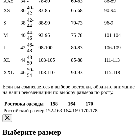
XXS
34
-
78-80
60-63
86-89
40-
XS
36
83-85
65-68
90-94
42
42-
S
38
88-90
70-73
96-9
44
44-
M
40
93-95
75-78
101-104
46
46-
L
42
98-100
80-83
106-109
48
48-
XL
44
103-105
85-88
111-113
50
50-
XXL
46
108-110
90-93
115-118
54
Если вы сомневаетесь в выборе ростовки, обратите внимание
на наши рекомендации по выбору размера по росту.
Ростовка одежды
158
164
170
Российский размер
152-163
164-169
170-178
Выберите размер