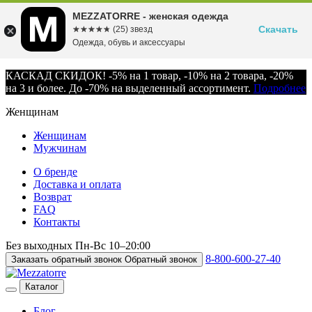
MEZZATORRE - женская одежда
Скачать
☆☆☆☆☆
★★★★★
(25) звезд
Одежда, обувь и аксессуары
КАСКАД СКИДОК! -5% на 1 товар, -10% на 2 товара, -20%
на 3 и более. До -70% на выделенный ассортимент.
Подробнее
Женщинам
Женщинам
Мужчинам
О бренде
Доставка и оплата
Возврат
FAQ
Контакты
Без выходных
Пн-Вс
10–20:00
8-800-600-27-40
Заказать обратный звонок
Обратный звонок
Каталог
Блог