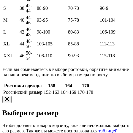
42-
S
38
88-90
70-73
96-9
44
44-
M
40
93-95
75-78
101-104
46
46-
L
42
98-100
80-83
106-109
48
48-
XL
44
103-105
85-88
111-113
50
50-
XXL
46
108-110
90-93
115-118
54
Если вы сомневаетесь в выборе ростовки, обратите внимание
на наши рекомендации по выбору размера по росту.
Ростовка одежды
158
164
170
Российский размер
152-163
164-169
170-178
Выберите размер
Чтобы добавить товар в корзину, вначале необходимо выбрать
его размер. Так же вы можете воспользоваться
таблицей