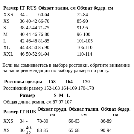
Размер
IT
RUS
Обхват талии, см
Обхват бедер, см
XXS
34
-
60-64
75-84
XS
36
40-42
66-70
85-90
S
38
42-44
71-75
91-95
M
40
44-46
76-80
96-100
L
42
46-48
81-85
101-105
XL
44
48-50
85-90
106-110
XXL
46
50-52
91-94
110-114
Если вы сомневаетесь в выборе ростовки, обратите внимание
на наши рекомендации по выбору размера по росту.
Ростовка одежды
158
164
170
Российский размер
152-163
164-169
170-178
Размер
S
M
L
Общая длина ремня, см
87
97
107
Обхват груди,
Обхват талии,
Обхват бедер,
Размер
IT
RUS
см
см
см
XXS
34
-
78-80
60-63
86-89
40-
XS
36
83-85
65-68
90-94
42