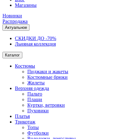
Магазины
Новинки
Распродажа
Актуальное
СКИДКИ ДО -70%
Льняная коллекция
Каталог
Костюмы
Пиджаки и жакеты
Костюмные брюки
Жилеты
Верхняя одежда
Пальто
Плащи
Куртки, ветровки
Пуховики
Платья
Трикотаж
Топы
Футболки
Водолазки, лонгсливы