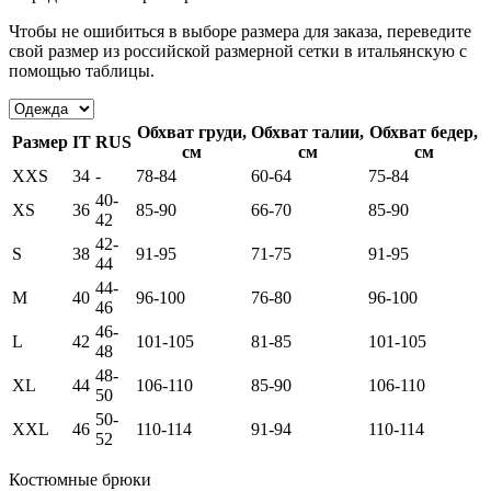
Чтобы не ошибиться в выборе размера для заказа, переведите
свой размер из российской размерной сетки в итальянскую с
помощью таблицы.
Обхват груди,
Обхват талии,
Обхват бедер,
Размер
IT
RUS
см
см
см
XXS
34
-
78-84
60-64
75-84
40-
XS
36
85-90
66-70
85-90
42
42-
S
38
91-95
71-75
91-95
44
44-
M
40
96-100
76-80
96-100
46
46-
L
42
101-105
81-85
101-105
48
48-
XL
44
106-110
85-90
106-110
50
50-
XXL
46
110-114
91-94
110-114
52
Костюмные брюки