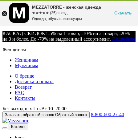
MEZZATORRE - женская одежда
Скачать
☆☆☆☆☆
★★★★★
(25) звезд
Одежда, обувь и аксессуары
КАСКАД СКИДОК! -5% на 1 товар, -10% на 2 товара, -20%
на 3 и более. До -70% на выделенный ассортимент.
Подробнее
Женщинам
Женщинам
Мужчинам
О бренде
Доставка и оплата
Возврат
FAQ
Контакты
Без выходных
Пн-Вс
10–20:00
8-800-600-27-40
Заказать обратный звонок
Обратный звонок
Каталог
Блог