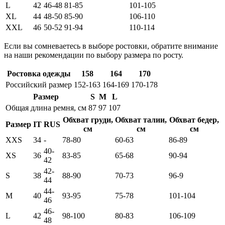
L
42
46-48
81-85
101-105
XL
44
48-50
85-90
106-110
XXL
46
50-52
91-94
110-114
Если вы сомневаетесь в выборе ростовки, обратите внимание
на наши рекомендации по выбору размера по росту.
Ростовка одежды
158
164
170
Российский размер
152-163
164-169
170-178
Размер
S
M
L
Общая длина ремня, см
87
97
107
Обхват груди,
Обхват талии,
Обхват бедер,
Размер
IT
RUS
см
см
см
XXS
34
-
78-80
60-63
86-89
40-
XS
36
83-85
65-68
90-94
42
42-
S
38
88-90
70-73
96-9
44
44-
M
40
93-95
75-78
101-104
46
46-
L
42
98-100
80-83
106-109
48