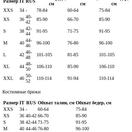
Размер
IT
RUS
см
см
см
XXS
34
-
78-84
60-64
75-84
40-
XS
36
85-90
66-70
85-90
42
42-
S
38
91-95
71-75
91-95
44
44-
M
40
96-100
76-80
96-100
46
46-
L
42
101-105
81-85
101-105
48
48-
XL
44
106-110
85-90
106-110
50
50-
XXL
46
110-114
91-94
110-114
52
Костюмные брюки
Размер
IT
RUS
Обхват талии, см
Обхват бедер, см
XXS
34
-
60-64
75-84
XS
36
40-42
66-70
85-90
S
38
42-44
71-75
91-95
M
40
44-46
76-80
96-100