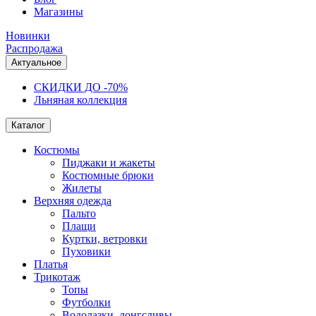
Магазины
Новинки
Распродажа
Актуальное
СКИДКИ ДО -70%
Льняная коллекция
Каталог
Костюмы
Пиджаки и жакеты
Костюмные брюки
Жилеты
Верхняя одежда
Пальто
Плащи
Куртки, ветровки
Пуховики
Платья
Трикотаж
Топы
Футболки
Водолазки, лонгсливы