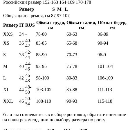
Российский размер
152-163
164-169
170-178
Размер
S
M
L
Общая длина ремня, см
87
97
107
Обхват груди,
Обхват талии,
Обхват бедер,
Размер
IT
RUS
см
см
см
XXS
34
-
78-80
60-63
86-89
40-
XS
36
83-85
65-68
90-94
42
42-
S
38
88-90
70-73
96-9
44
44-
M
40
93-95
75-78
101-104
46
46-
L
42
98-100
80-83
106-109
48
48-
XL
44
103-105
85-88
111-113
50
50-
XXL
46
108-110
90-93
115-118
54
Если вы сомневаетесь в выборе ростовки, обратите внимание
на наши рекомендации по выбору размера по росту.