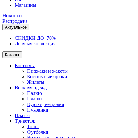
Магазины
Новинки
Распродажа
Актуальное
СКИДКИ ДО -70%
Льняная коллекция
Каталог
Костюмы
Пиджаки и жакеты
Костюмные брюки
Жилеты
Верхняя одежда
Пальто
Плащи
Куртки, ветровки
Пуховики
Платья
Трикотаж
Топы
Футболки
Водолазки, лонгсливы