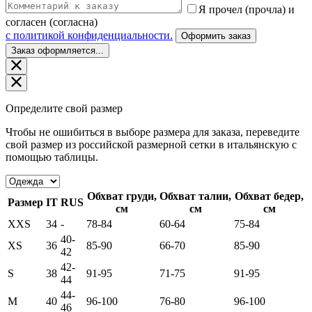
Я прочел (прочла) и
согласен (согласна)
c политикой конфиденциальности.
Оформить заказ
Заказ оформляется...
Определите свой размер
Чтобы не ошибиться в выборе размера для заказа, переведите
свой размер из российской размерной сетки в итальянскую с
помощью таблицы.
Обхват груди,
Обхват талии,
Обхват бедер,
Размер
IT
RUS
см
см
см
XXS
34
-
78-84
60-64
75-84
40-
XS
36
85-90
66-70
85-90
42
42-
S
38
91-95
71-75
91-95
44
44-
M
40
96-100
76-80
96-100
46