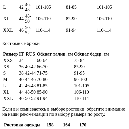
46-
L
42
101-105
81-85
101-105
48
48-
XL
44
106-110
85-90
106-110
50
50-
XXL
46
110-114
91-94
110-114
52
Костюмные брюки
Размер
IT
RUS
Обхват талии, см
Обхват бедер, см
XXS
34
-
60-64
75-84
XS
36
40-42
66-70
85-90
S
38
42-44
71-75
91-95
M
40
44-46
76-80
96-100
L
42
46-48
81-85
101-105
XL
44
48-50
85-90
106-110
XXL
46
50-52
91-94
110-114
Если вы сомневаетесь в выборе ростовки, обратите внимание
на наши рекомендации по выбору размера по росту.
Ростовка одежды
158
164
170