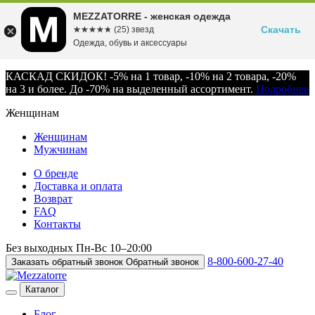
MEZZATORRE - женская одежда
Скачать
☆☆☆☆☆
★★★★★
(25) звезд
Одежда, обувь и аксессуары
КАСКАД СКИДОК! -5% на 1 товар, -10% на 2 товара, -20%
на 3 и более. До -70% на выделенный ассортимент.
Подробнее
Женщинам
Женщинам
Мужчинам
О бренде
Доставка и оплата
Возврат
FAQ
Контакты
Без выходных
Пн-Вс
10–20:00
8-800-600-27-40
Заказать обратный звонок
Обратный звонок
Каталог
Блог