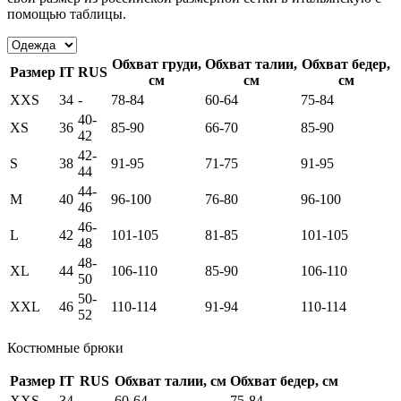
помощью таблицы.
Обхват груди,
Обхват талии,
Обхват бедер,
Размер
IT
RUS
см
см
см
XXS
34
-
78-84
60-64
75-84
40-
XS
36
85-90
66-70
85-90
42
42-
S
38
91-95
71-75
91-95
44
44-
M
40
96-100
76-80
96-100
46
46-
L
42
101-105
81-85
101-105
48
48-
XL
44
106-110
85-90
106-110
50
50-
XXL
46
110-114
91-94
110-114
52
Костюмные брюки
Размер
IT
RUS
Обхват талии, см
Обхват бедер, см
XXS
34
-
60-64
75-84