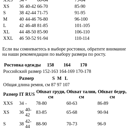
XS
36
40-42
66-70
85-90
S
38
42-44
71-75
91-95
M
40
44-46
76-80
96-100
L
42
46-48
81-85
101-105
XL
44
48-50
85-90
106-110
XXL
46
50-52
91-94
110-114
Если вы сомневаетесь в выборе ростовки, обратите внимание
на наши рекомендации по выбору размера по росту.
Ростовка одежды
158
164
170
Российский размер
152-163
164-169
170-178
Размер
S
M
L
Общая длина ремня, см
87
97
107
Обхват груди,
Обхват талии,
Обхват бедер,
Размер
IT
RUS
см
см
см
XXS
34
-
78-80
60-63
86-89
40-
XS
36
83-85
65-68
90-94
42
42-
S
38
88-90
70-73
96-9
44