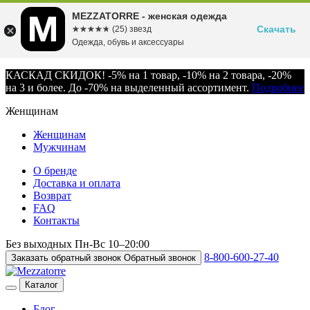
MEZZATORRE - женская одежда
Скачать
☆☆☆☆☆
★★★★★
(25) звезд
Одежда, обувь и аксессуары
КАСКАД СКИДОК! -5% на 1 товар, -10% на 2 товара, -20%
на 3 и более. До -70% на выделенный ассортимент.
Подробнее
Женщинам
Женщинам
Мужчинам
О бренде
Доставка и оплата
Возврат
FAQ
Контакты
Без выходных
Пн-Вс
10–20:00
8-800-600-27-40
Заказать обратный звонок
Обратный звонок
Каталог
Блог