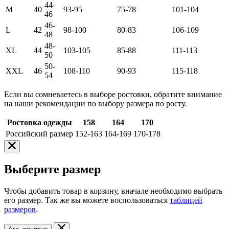
44-
M
40
93-95
75-78
101-104
46
46-
L
42
98-100
80-83
106-109
48
48-
XL
44
103-105
85-88
111-113
50
50-
XXL
46
108-110
90-93
115-118
54
Если вы сомневаетесь в выборе ростовки, обратите внимание
на наши рекомендации по выбору размера по росту.
Ростовка одежды
158
164
170
Российский размер
152-163
164-169
170-178
Выберите размер
Чтобы добавить товар в корзину, вначале необходимо выбрать
его размер. Так же вы можете воспользоваться
таблицей
размеров
.