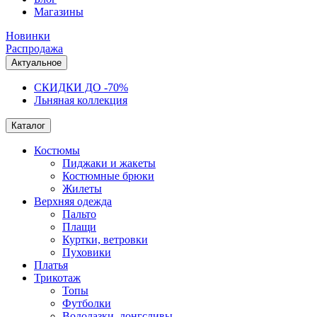
Магазины
Новинки
Распродажа
Актуальное
СКИДКИ ДО -70%
Льняная коллекция
Каталог
Костюмы
Пиджаки и жакеты
Костюмные брюки
Жилеты
Верхняя одежда
Пальто
Плащи
Куртки, ветровки
Пуховики
Платья
Трикотаж
Топы
Футболки
Водолазки, лонгсливы