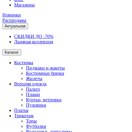
Магазины
Новинки
Распродажа
Актуальное
СКИДКИ ДО -70%
Льняная коллекция
Каталог
Костюмы
Пиджаки и жакеты
Костюмные брюки
Жилеты
Верхняя одежда
Пальто
Плащи
Куртки, ветровки
Пуховики
Платья
Трикотаж
Топы
Футболки
Водолазки, лонгсливы