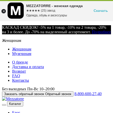
MEZZATORRE - женская одежда
Скачать
☆☆☆☆☆
★★★★★
(25) звезд
Одежда, обувь и аксессуары
КАСКАД СКИДОК! -5% на 1 товар, -10% на 2 товара, -20%
на 3 и более. До -70% на выделенный ассортимент.
Подробнее
Женщинам
Женщинам
Мужчинам
О бренде
Доставка и оплата
Возврат
FAQ
Контакты
Без выходных
Пн-Вс
10–20:00
8-800-600-27-40
Заказать обратный звонок
Обратный звонок
Каталог
Блог