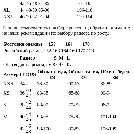
L
42
46-48
81-85
101-105
XL
44
48-50
85-90
106-110
XXL
46
50-52
91-94
110-114
Если вы сомневаетесь в выборе ростовки, обратите внимание
на наши рекомендации по выбору размера по росту.
Ростовка одежды
158
164
170
Российский размер
152-163
164-169
170-178
Размер
S
M
L
Общая длина ремня, см
87
97
107
Обхват груди,
Обхват талии,
Обхват бедер,
Размер
IT
RUS
см
см
см
XXS
34
-
78-80
60-63
86-89
40-
XS
36
83-85
65-68
90-94
42
42-
S
38
88-90
70-73
96-9
44
44-
M
40
93-95
75-78
101-104
46
46-
L
42
98-100
80-83
106-109
48